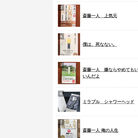
斎藤一人 上気元
僕は、死なない。
斎藤一人 嫌ならやめても
いんだよ
ミラブル シャワーヘッド
斎藤一人 俺の人生