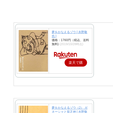
夢をかなえるゾウ [ 水野敬
也 ]
価格：1760円（税込、送料
無料)
(2019/10/28時点)
楽天で購
入
夢をかなえるゾウ（2） ガ
ネーシャと貧乏神 [ 水野敬