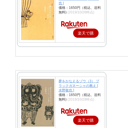
也 ]
価格：1650円（税込、送料
無料)
(2019/10/28時点)
楽天で購
入
夢をかなえるゾウ（3） ブ
ラックガネーシャの教え [
水野敬也 ]
価格：1650円（税込、送料
無料)
(2019/10/28時点)
楽天で購